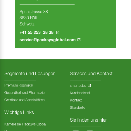
Spitalstrasse 38
8630 Rüti
Schweiz
+41 55 253 38 38
service@packsysglobal.com
Segmente und Lösungen
Services und Kontakt
Premium Kosmetik
smartcube
Gesundheit und Pharmazie
Kundendienst
Getränke und Spezialitäten
Kontakt
Standorte
Wichtige Links
Sie finden uns hier
Karriere bei PackSys Global