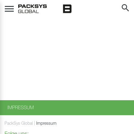
Table Of Content
Suche
packsys.sr.Zum Inhalt
packsys.sr.Zum Inhaltsverzeichnis
packsys.sr.Zur Hautpnavigation
IMPRESSUM
PackSys Global
Impressum