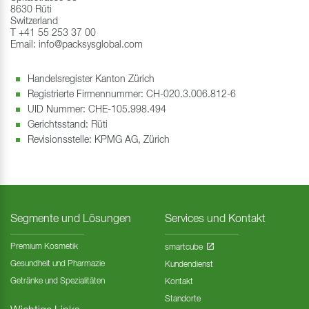
8630 Rüti
Switzerland
T +41 55 253 37 00
Email: info@packsysglobal.com
Handelsregister Kanton Zürich
Registrierte Firmennummer: CH-020.3.006.812-6
UID Nummer: CHE-105.998.494
Gerichtsstand: Rüti
Revisionsstelle: KPMG AG, Zürich
Segmente und Lösungen
Services und Kontakt
Premium Kosmetik
smartcube
Gesundheit und Pharmazie
Kundendienst
Getränke und Spezialitäten
Kontakt
Standorte